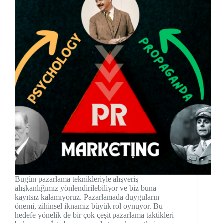
Bugün pazarlama teknikleriyle alışveriş
alışkanlığımız yönlendirilebiliyor ve biz buna
kayıtsız kalamıyoruz. Pazarlamada duyguların
önemi, zihinsel iknamız büyük rol oynuyor. Bu
hedefe yönelik de bir çok çeşit pazarlama taktikleri