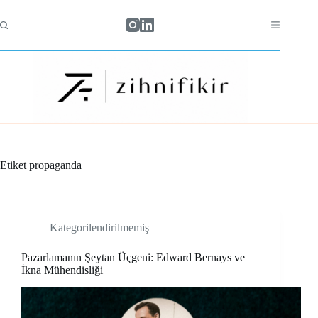
Skip
to
content
Etiket
propaganda
Kategorilendirilmemiş
Pazarlamanın Şeytan Üçgeni: Edward Bernays ve
İkna Mühendisliği