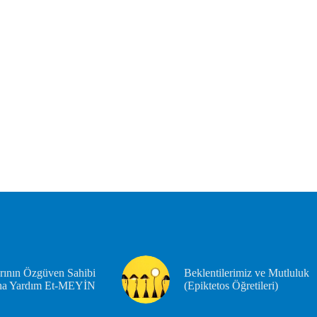
rının Özgüven Sahibi
Beklentilerimiz ve Mutluluk
na Yardım Et-MEYİN
(Epiktetos Öğretileri)