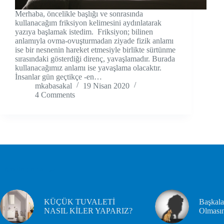
Merhaba, öncelikle başlığı ve sonrasında
kullanacağım friksiyon kelimesini aydınlatarak
yazıya başlamak istedim. Friksiyon; bilinen
anlamıyla ovma-ovuşturmadan ziyade fizik anlamı
ise bir nesnenin hareket etmesiyle birlikte sürtünme
sırasındaki gösterdiği direnç, yavaşlamadır. Burada
kullanacağımız anlamı ise yavaşlama olacaktır.
İnsanlar gün geçtikçe -en…
mkabasakal
19 Nisan 2020
4 Comments
Trending now
KÜÇÜK TUVALETİ
Başkala
NASIL KİLER YAPARIZ?
Olması