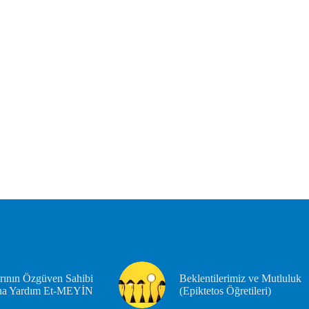
rının Özgüven Sahibi
Beklentilerimiz ve Mutluluk
na Yardım Et-MEYİN
(Epiktetos Öğretileri)