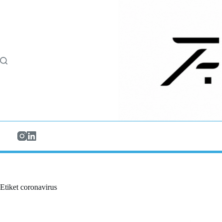
Skip
to
content
Etiket
coronavirus