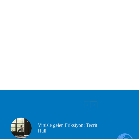
Virüsle gelen Friksiyon: Tecrit
Hali