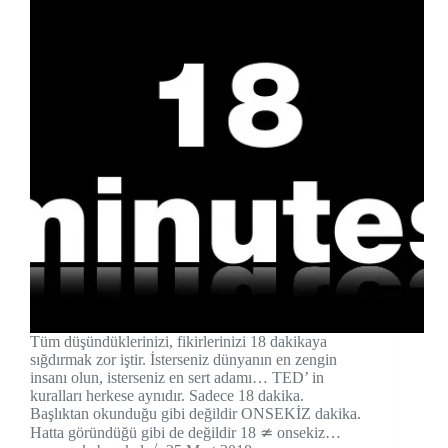
Tüm düşündüklerinizi, fikirlerinizi 18 dakikaya
sığdırmak zor iştir. İsterseniz dünyanın en zengin
insanı olun, isterseniz en sert adamı… TED’ in
kuralları herkese aynıdır. Sadece 18 dakika.
Başlıktan okunduğu gibi değildir ONSEKİZ dakika.
Hatta göründüğü gibi de değildir 18 ≄ onsekiz…