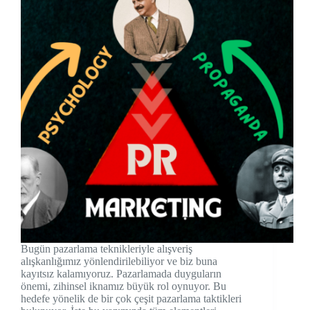
Bugün pazarlama teknikleriyle alışveriş
alışkanlığımız yönlendirilebiliyor ve biz buna
kayıtsız kalamıyoruz. Pazarlamada duyguların
önemi, zihinsel iknamız büyük rol oynuyor. Bu
hedefe yönelik de bir çok çeşit pazarlama taktikleri