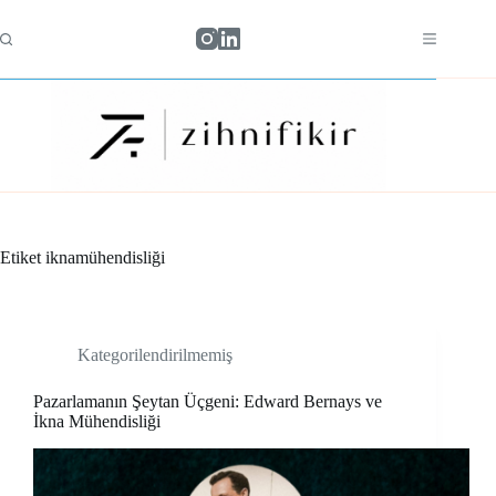
Skip
to
content
Etiket
iknamühendisliği
Kategorilendirilmemiş
Pazarlamanın Şeytan Üçgeni: Edward Bernays ve
İkna Mühendisliği