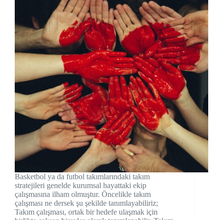
Basketbol ya da futbol takımlarındaki takım
stratejileri genelde kurumsal hayattaki ekip
çalışmasına ilham olmuştur. Öncelikle takım
çalışması ne dersek şu şekilde tanımlayabiliriz;
Takım çalışması, ortak bir hedefe ulaşmak için